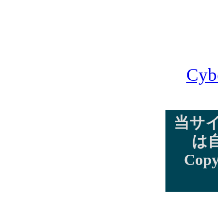
Cyb
当サ
は
Copy