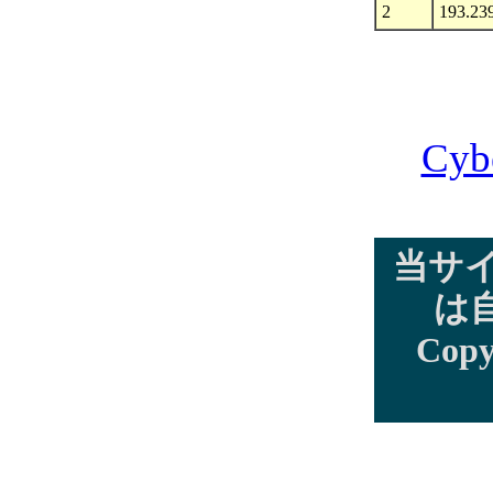
2
193.23
Cyb
当サ
は
Copy