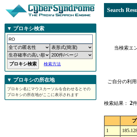
Search 
▼ プロキシ検索
当検索エ
検索方法
▼ プロキシの所在地
ご自分の利用
プロキシ名にマウスカーソルを合わせるとその
プロキシの所在地がここに表示されます
2
検索結果：
件
プ
1
185.12