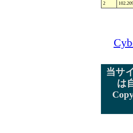
2
102.20
Cyb
当サ
は
Copy