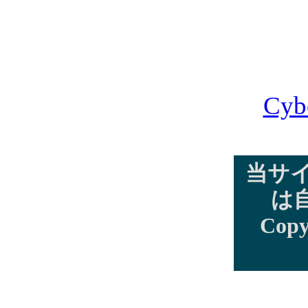
Cyb
当サ
は
Copy