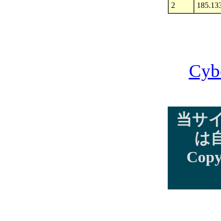
2
185.13
Cyb
当サ
は
Copy