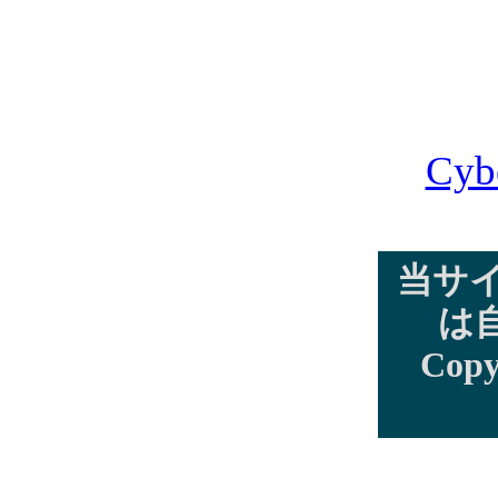
Cyb
当サ
は
Copy