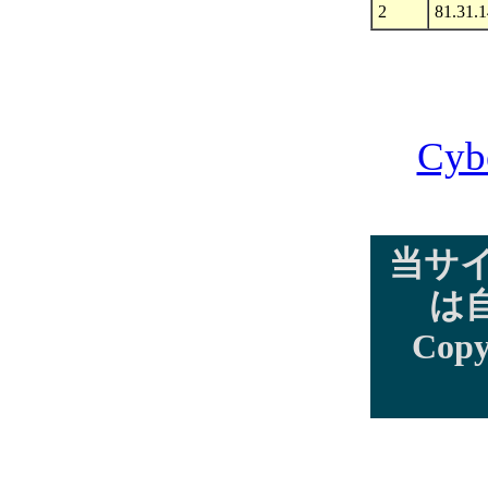
2
81.31.
Cyb
当サ
は
Copy