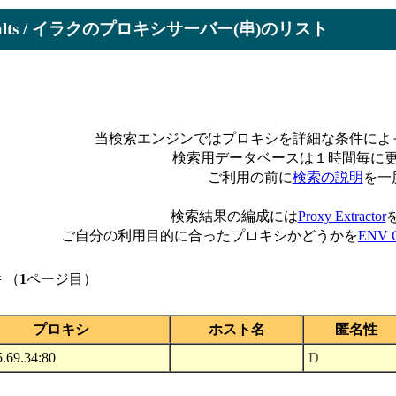
Results / イラクのプロキシサーバー(串)のリスト
当検索エンジンではプロキシを詳細な条件によ
検索用データベースは１時間毎に
ご利用の前に
検索の説明
を一
検索結果の編成には
Proxy Extractor
ご自分の利用目的に合ったプロキシかどうかを
ENV C
 （
1
ページ目）
プロキシ
ホスト名
匿名性
.69.34:80
D