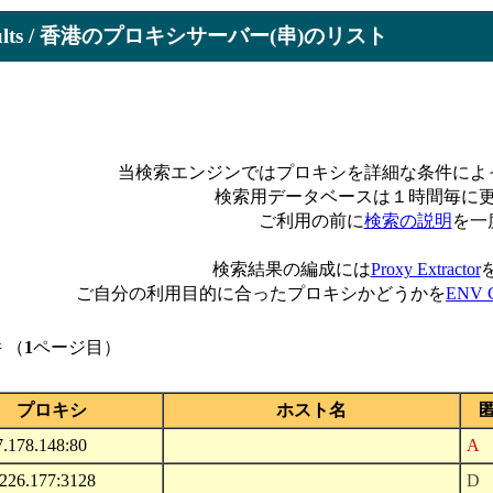
Results / 香港のプロキシサーバー(串)のリスト
当検索エンジンではプロキシを詳細な条件によ
検索用データベースは１時間毎に
ご利用の前に
検索の説明
を一
検索結果の編成には
Proxy Extractor
ご自分の利用目的に合ったプロキシかどうかを
ENV C
 （
1
ページ目）
プロキシ
ホスト名
7.178.148:80
A
.226.177:3128
D