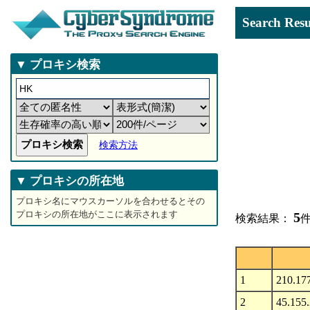
Search 
▼ プロキシ検索
検索方法
▼ プロキシの所在地
プロキシ名にマウスカーソルを合わせるとその
プロキシの所在地がここに表示されます
5
検索結果：
件
1
210.17
2
45.155