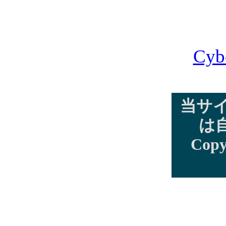
Cyb
当サ
は
Copy