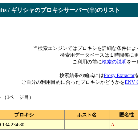
Results / ギリシャのプロキシサーバー(串)のリスト
当検索エンジンではプロキシを詳細な条件によ
検索用データベースは１時間毎に
ご利用の前に
検索の説明
を一
検索結果の編成には
Proxy Extractor
ご自分の利用目的に合ったプロキシかどうかを
ENV C
 （
1
ページ目）
プロキシ
ホスト名
匿名性
9.134.234:80
A