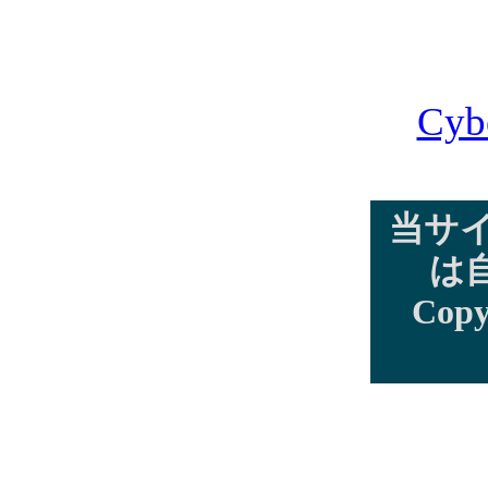
Cyb
当サ
は
Copy