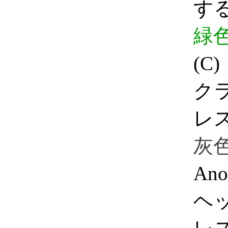
す
緑
(C
ク
レ
灰
An
ヘ