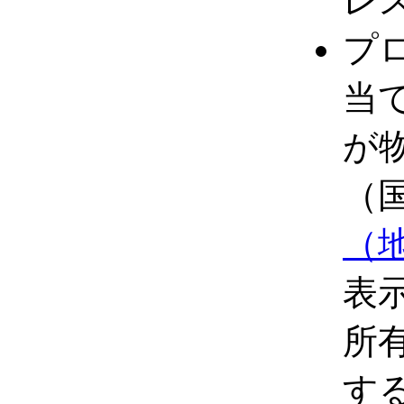
レ
プ
当
が
（
（
表
所
す