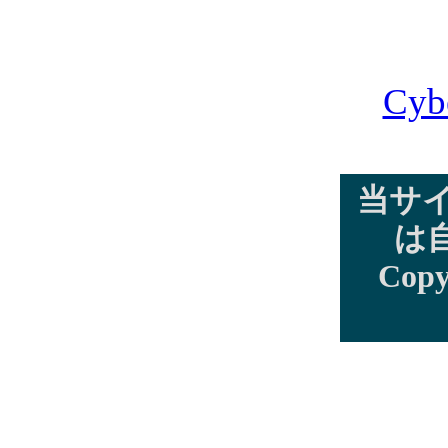
Cyb
当サ
は
Copy