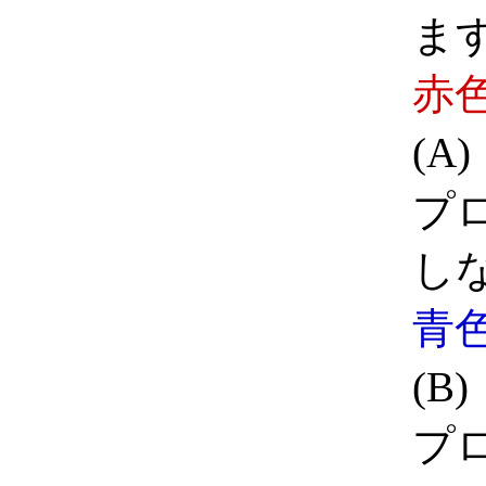
ま
赤
(A
プ
し
青
(B
プ