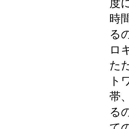
度
時
る
ロ
た
ト
帯
る
て