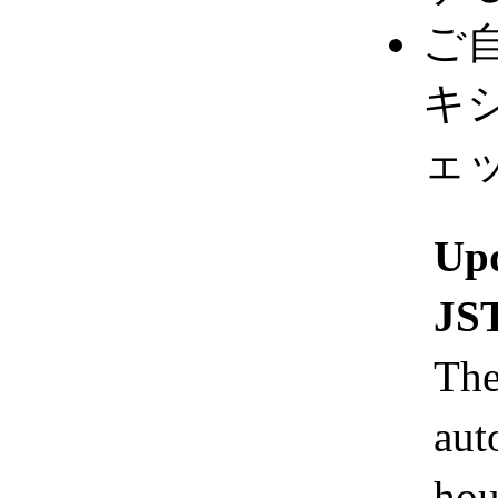
ご
キ
ェ
Upd
JS
The
aut
hou