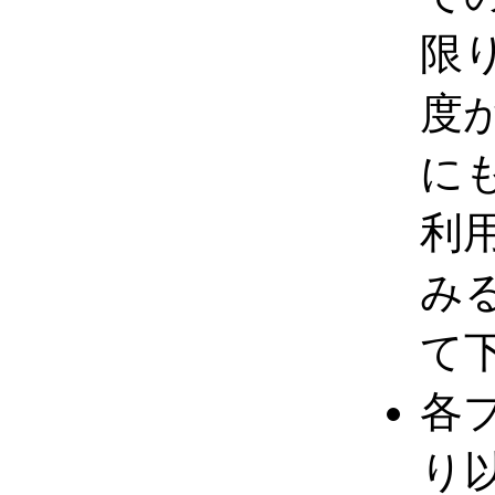
限
度
に
利
み
て
各
り