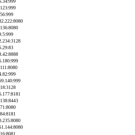
6.34:999
.123:999
.56:999
82.222:8080
.136:8080
9.5:999
2.234:3128
5.29:83
8.42:8888
5.180:999
.111:8080
4.82:999
69.140:999
.18:3128
6.177:8181
.138:8443
.71:8080
.84:8181
0.235:8080
51.144:8080
.16:8081