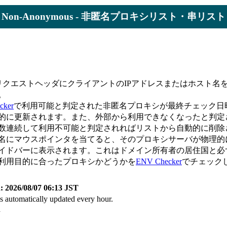
ist / Non-Anonymous - 非匿名プロキシリスト・串リスト
のリクエストヘッダにクライアントのIPアドレスまたはホスト
。
cker
で利用可能と判定された非匿名プロキシが最終チェック日
的に更新されます。また、外部から利用できなくなったと判定
数連続して利用不可能と判定されればリストから自動的に削除
名にマウスポインタを当てると、そのプロキシサーバが物理的
イドバーに表示されます。これはドメイン所有者の居住国と必
利用目的に合ったプロキシかどうかを
ENV Checker
でチェック
: 2026/08/07 06:13 JST
 is automatically updated every hour.
件