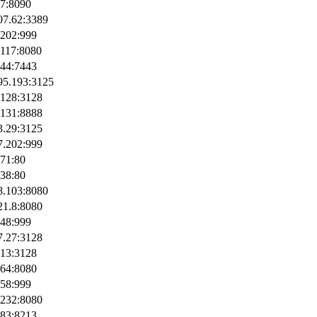
.7:8090
07.62:3389
.202:999
.117:8080
144:7443
95.193:3125
.128:3128
.131:8888
3.29:3125
7.202:999
171:80
.38:80
8.103:8080
21.8:8080
.48:999
7.27:3128
.13:3128
.64:8080
.58:999
.232:8080
183:8213