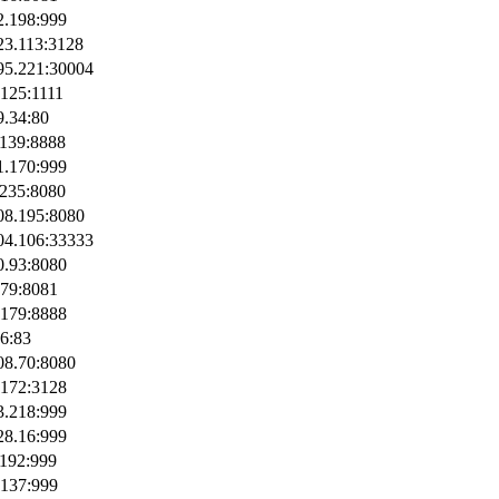
2.198:999
23.113:3128
95.221:30004
.125:1111
9.34:80
.139:8888
1.170:999
.235:8080
08.195:8080
04.106:33333
0.93:8080
.79:8081
.179:8888
.6:83
08.70:8080
.172:3128
3.218:999
28.16:999
.192:999
.137:999